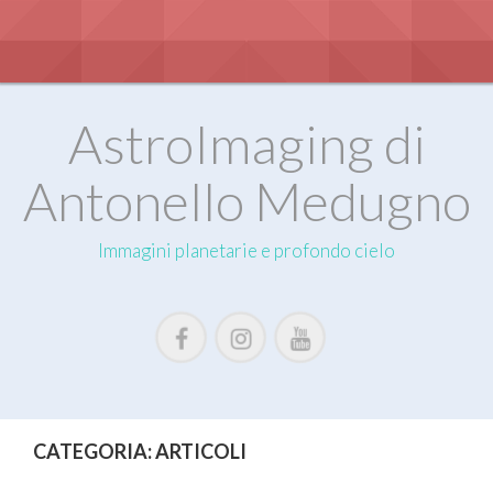
S
k
i
p
t
o
AstroImaging di
c
o
Antonello Medugno
n
t
e
Immagini planetarie e profondo cielo
n
t
CATEGORIA:
ARTICOLI