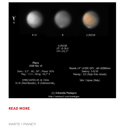
READ MORE
MARTE
•
PIANETI