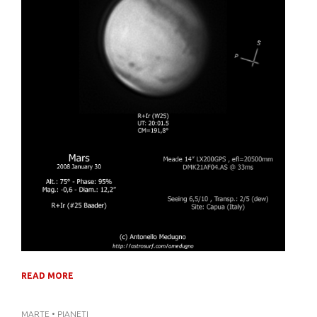
READ MORE
MARTE
•
PIANETI