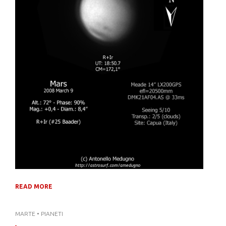
READ MORE
MARTE
•
PIANETI