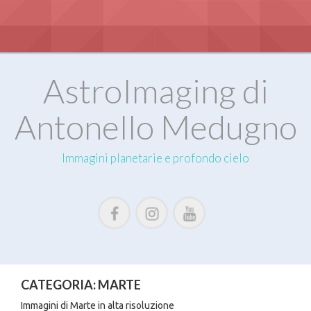
S
k
i
p
t
o
AstroImaging di
c
o
Antonello Medugno
n
t
e
Immagini planetarie e profondo cielo
n
t
CATEGORIA:
MARTE
Immagini di Marte in alta risoluzione