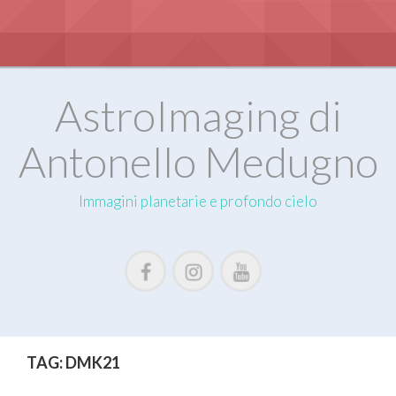
S
k
i
p
t
o
AstroImaging di
c
o
Antonello Medugno
n
t
e
Immagini planetarie e profondo cielo
n
t
TAG:
DMK21