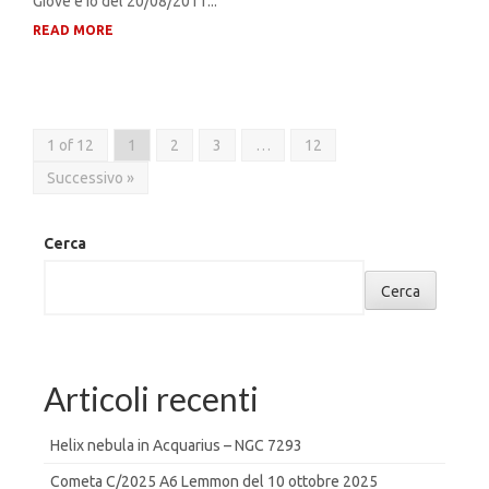
Giove e Io del 20/08/2011...
READ MORE
1 of 12
1
2
3
…
12
Successivo »
Cerca
Cerca
Articoli recenti
Helix nebula in Acquarius – NGC 7293
Cometa C/2025 A6 Lemmon del 10 ottobre 2025