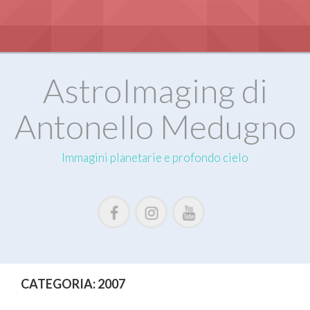
S
k
i
p
t
o
AstroImaging di
c
o
Antonello Medugno
n
t
e
Immagini planetarie e profondo cielo
n
t
CATEGORIA:
2007